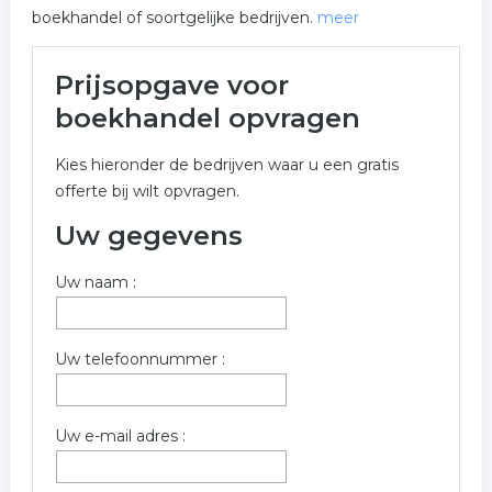
boekhandel of soortgelijke bedrijven.
meer
Meer over boekhandel in
Prijsopgave voor
Rijswijk
boekhandel opvragen
Onderstaand vindt u een overzicht van alle boekhandel
Kies hieronder de bedrijven waar u een gratis
gerelateerde bedrijven in de omgeving van Rijswijk
offerte bij wilt opvragen.
voor een vrijblijvende aanvraag.
Uw gegevens
Vul onderstaand formulier zo volledig mogelijk in voor
een gratis prijs opgave in de categorie boekhandel in de
Uw naam :
plaats Rijswijk . De bedrijven zijn gekoppeld aan
boekhandel in Rijswijk.
Trefwoorden:
Uw telefoonnummer :
boekhandel
boekenwinkel
boekhandels
Uw e-mail adres :
boeken winkel
boeken
kantoorartikelen