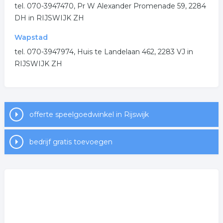
.
tel. 070-3947470, Pr W Alexander Promenade 59, 2284
DH in RIJSWIJK ZH
Wapstad
tel. 070-3947974, Huis te Landelaan 462, 2283 VJ in
RIJSWIJK ZH
offerte speelgoedwinkel in Rijswijk
bedrijf gratis toevoegen