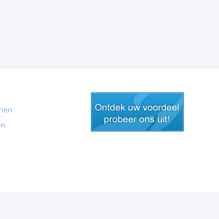
men
en
gratis lid worden