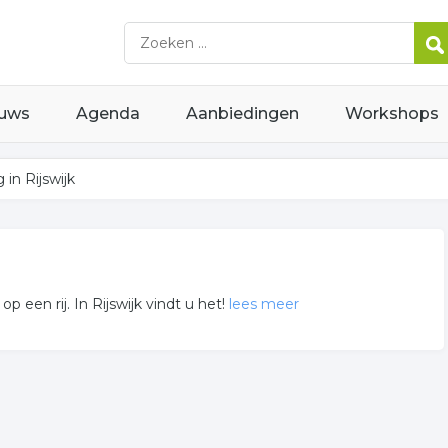
uws
Agenda
Aanbiedingen
Workshops
 in Rijswijk
 op een rij. In Rijswijk vindt u het!
lees meer
 weergegeven. Niet het bedrijf gevonden waarnaar u opzoek