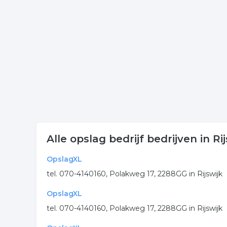
Klik op een van onderstaande links uit de rubriek st
contactgegevens van de onderneming opslaan uit R
Meer bedrijven in Rijswijk
Wij vonden meer informatie over opslaan. De volge
opslag bedrijf
stalling
opslaan
.
Alle opslag bedrijf bedrijven in Rij
OpslagXL
tel. 070-4140160, Polakweg 17, 2288GG in Rijswijk
OpslagXL
tel. 070-4140160, Polakweg 17, 2288GG in Rijswijk