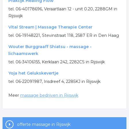
Praktijk Healing Flow
tel. 06-40178696, Veraartlaan 12 - unit 0.20, 2288GM in
Rijswijk
Vital Stream | Massage Therapie Center
tel. 06-19148221, Stevinstraat 118, 2587 ER in Den Haag
Wouter Burggraaff Shiatsu - massage -
lichaamswerk
tel. 06-34106155, Kerklaan 242, 2282CS in Rijswijk
Yoja het Gelukskevertje
tel. 06-22091987, Irisdreef 4, 2285KJ in Rijswijk
Meer
massage bedrijven in Rijswijk
offerte massage in Rijswijk