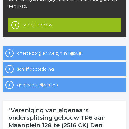
een iPad.
schrijf review
offerte zorg en welzijn in Rijswijk
schrijf beoordeling
gegevens bijwerken
"Vereniging van eigenaars
ondersplitsing gebouw TP6 aan
Maanplein 128 te (2516 CK) Den