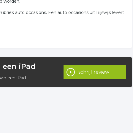
id worden.
rubriek auto occasions. Een auto occasions uit Rijswijk levert
n een iPad
schrijf review
win een iPad.