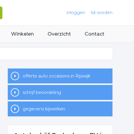
inloggen
lid worden
Winkelen
Overzicht
Contact
offerte auto occasions in Rijswijk
schrijf beoordeling
gegevens bijwerken