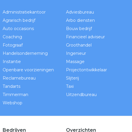
Administratiekantoor
Adviesbureau
Agrarisch bedrijf
Arbo diensten
Auto occasions
Bouw bedrijf
Coaching
Financieel adviseur
Fotograaf
Groothandel
Handelsonderneming
Ingenieur
Instantie
Massage
Openbare voorzieningen
Projectontwikkelaar
Reclamebureau
Slijterij
Tandarts
Taxi
Timmerman
Uitzendbureau
Webshop
Bedrijven
Overzichten