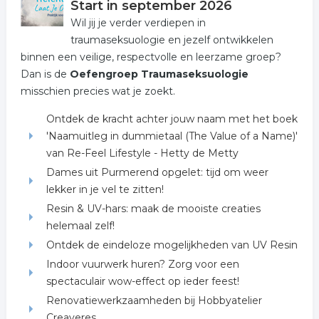
Start in september 2026
Wil jij je verder verdiepen in
traumaseksuologie en jezelf ontwikkelen
binnen een veilige, respectvolle en leerzame groep?
Dan is de
Oefengroep Traumaseksuologie
misschien precies wat je zoekt.
Ontdek de kracht achter jouw naam met het boek
'Naamuitleg in dummietaal (The Value of a Name)'
van Re-Feel Lifestyle - Hetty de Metty
Dames uit Purmerend opgelet: tijd om weer
lekker in je vel te zitten!
Resin & UV-hars: maak de mooiste creaties
helemaal zelf!
Ontdek de eindeloze mogelijkheden van UV Resin
Indoor vuurwerk huren? Zorg voor een
spectaculair wow-effect op ieder feest!
Renovatiewerkzaamheden bij Hobbyatelier
Creaveres